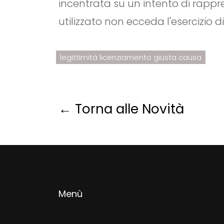
incentrata su un intento di rappr
utilizzato non ecceda l'esercizio di 
legittimità licenziamento giusta causa
← Torna alle Novità
Menù