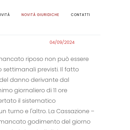
IVITÀ
NOVITÀ GIURIDICHE
CONTATTI
04/09/2024
i mancato riposo non può essere
ettimanali previsti. Il fatto
to del danno derivante dal
mo giornaliero di 11 ore
tato il sistematico
n turno e l'altro. La Cassazione –
di mancato godimento del giorno