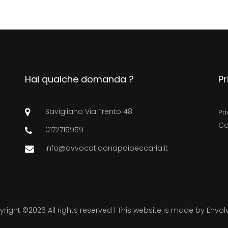
Hai qualche domanda ?
Pr
Savigliano Via Trento 48
Pr
Co
0172715959
info@avvocatidonapaibeccaria.it
yright ©
2026 All rights reserved | This website is made by
Envolv