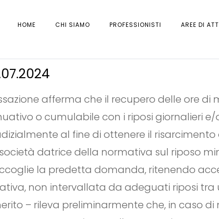
HOME
CHI SIAMO
PROFESSIONISTI
AREE DI ATT
.07.2024
assazione afferma che il recupero delle ore d
tivo o cumulabile con i riposi giornalieri e/o s
iudizialmente al fine di ottenere il risarcimen
ocietà datrice della normativa sul riposo mini
accoglie la predetta domanda, ritenendo accer
tiva, non intervallata da adeguati riposi tra u
erito – rileva preliminarmente che, in caso 